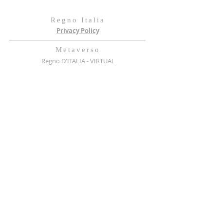
Regno Italia
Privacy Policy
Metaverso
Regno D'ITALIA - VIRTUAL
SCRIVI AL REGNO
scrivi qui
Invia il piccione