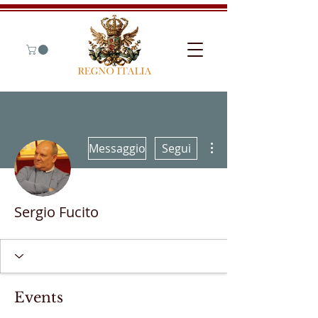
Altre azioni
Messaggio
Segui
Sergio Fucito
Events