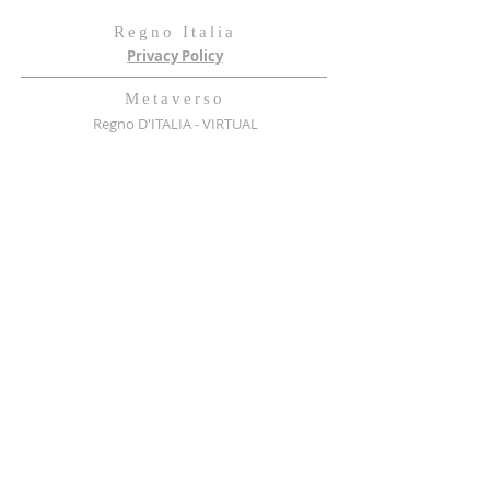
Regno Italia
Privacy Policy
Metaverso
Regno D'ITALIA - VIRTUAL
SCRIVI AL REGNO
scrivi qui
Invia il piccione