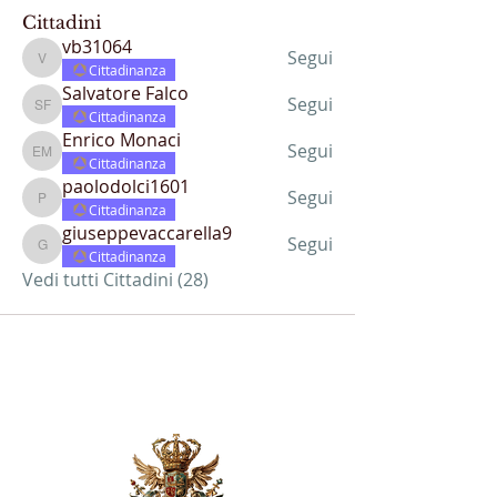
Cittadini
vb31064
Segui
vb31064
Cittadinanza
Salvatore Falco
Segui
Salvatore Falco
Cittadinanza
Enrico Monaci
Segui
Enrico Monaci
Cittadinanza
paolodolci1601
Segui
paolodolci1601
Cittadinanza
giuseppevaccarella9
Segui
giuseppevaccarella9
Cittadinanza
Vedi tutti Cittadini (28)