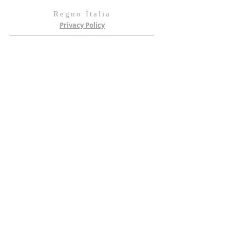
Regno Italia
Privacy Policy
Metaverso
Regno D'ITALIA - VIRTUAL
SCRIVI AL REGNO
scrivi qui
Invia il piccione