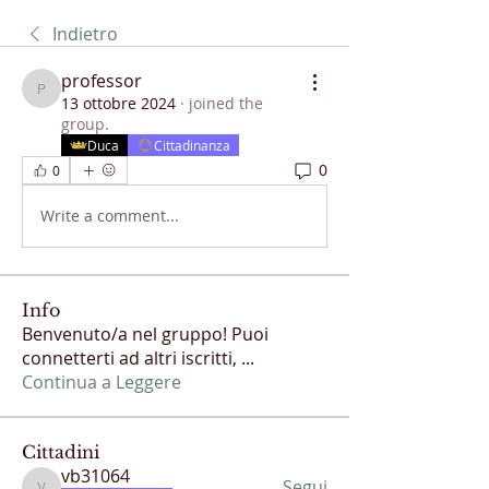
Indietro
professor
professor
13 ottobre 2024
·
joined the
group.
Duca
Cittadinanza
0
0
Write a comment...
Info
Benvenuto/a nel gruppo! Puoi
connetterti ad altri iscritti,
...
Continua a Leggere
Cittadini
vb31064
Segui