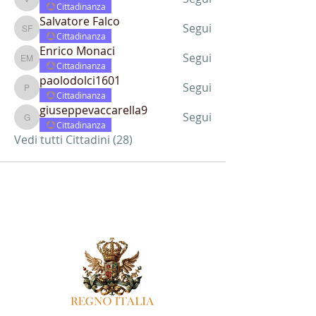
vb31064
Cittadinanza
Salvatore Falco
Segui
Salvatore Falco
Cittadinanza
Enrico Monaci
Segui
Enrico Monaci
Cittadinanza
paolodolci1601
Segui
paolodolci1601
Cittadinanza
giuseppevaccarella9
Segui
giuseppevaccarella9
Cittadinanza
Vedi tutti Cittadini (28)