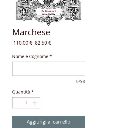
Marchese
Prezzo
Prezzo
 110,00 € 
82,50 €
regolare
scontato
Nome e Cognome
*
0/98
Quantità
*
Aggiungi al carrello