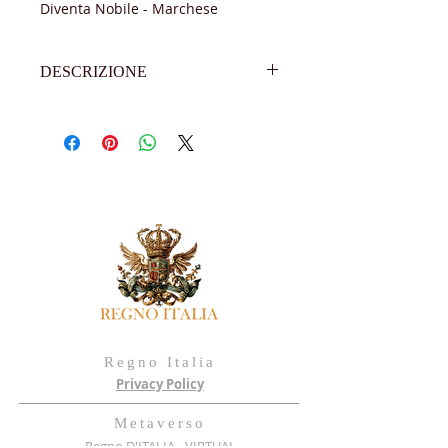
Diventa Nobile - Marchese
DESCRIZIONE
Attestato titolo nobiliare di pregio
Iscrizione e registrazione elenchi
nobiliari Regno Italia
Accesso riservato a eventi
Formato A3 – 420 x 297mm
Colore carta bianca
Peso 300 grammi
Nome personalizzato
Diventa un Marchese o Marchesa
Regno Italia
Privacy Policy
Metaverso
Regno D'ITALIA - VIRTUAL