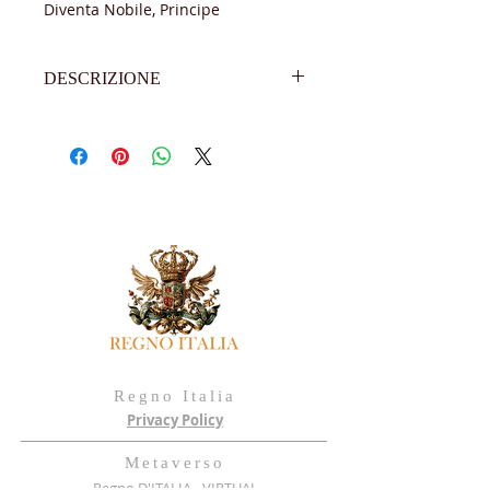
Diventa Nobile, Principe
DESCRIZIONE
Attestato titolo nobiliare di pregio
Iscrizione e registrazione elenchi
nobiliari Regno Italia
Accesso riservato a eventi
Formato A3 – 420 x 297mm
Colore carta bianca
Peso 300 grammi
Nome personalizzato
Diventa un Principe o una
Principessa
Regno Italia
Privacy Policy
Metaverso
Regno D'ITALIA - VIRTUAL