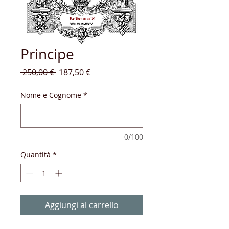
Principe
Prezzo
Prezzo
 250,00 € 
187,50 €
regolare
scontato
Nome e Cognome
*
0/100
Quantità
*
Aggiungi al carrello